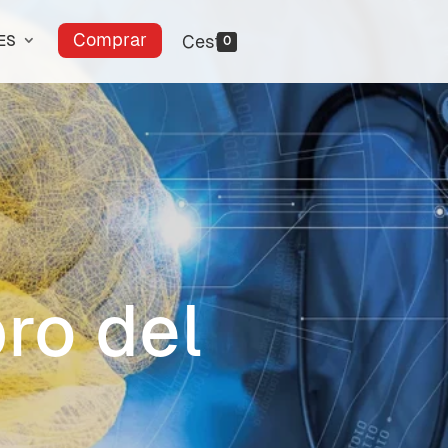
Comprar
ES
0
ro del