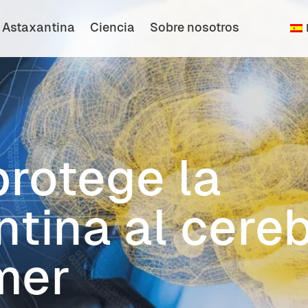
Astaxantina
Ciencia
Sobre nosotros
Blog
Comprar
Español
rotege la
tina al cereb
mer