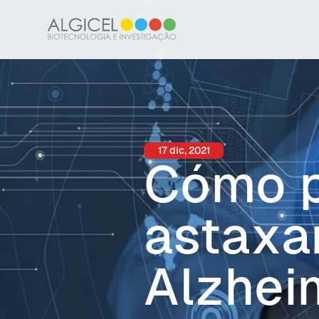
17 dic, 2021
Cómo p
astaxan
Alzhei