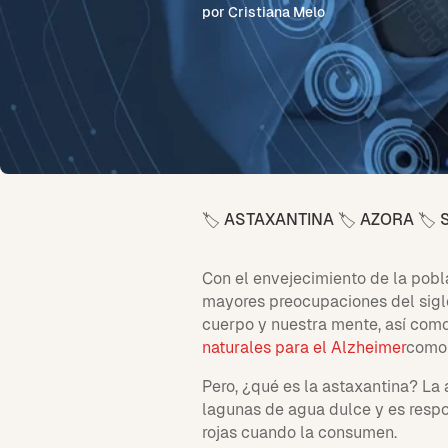
por Cristiana Melo
ASTAXANTINA
AZORA
🏷️
🏷️
🏷️
Con el envejecimiento de la pob
mayores preocupaciones del siglo
cuerpo y nuestra mente, así como
naturales para el Alzheimer
com
Pero, ¿qué es la astaxantina? La
lagunas de agua dulce y es respo
rojas cuando la consumen.