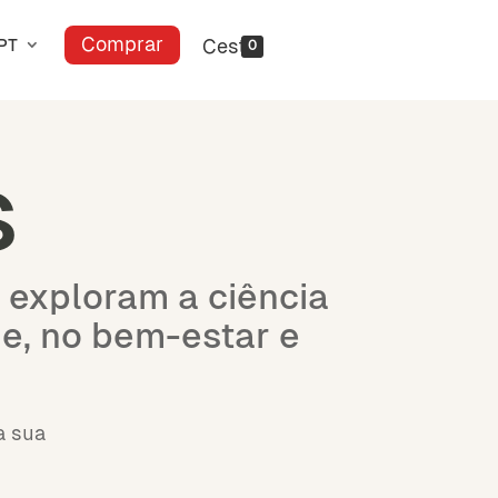
Comprar
PT
0
s
e exploram a ciência
e, no bem-estar e
a sua