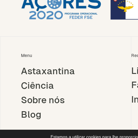
Menu
Re
L
Astaxantina
F
Ciência
I
Sobre nós
Blog
Estamos a utilizar cookies para lhe proporci