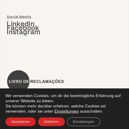
Social Media
LinkedIn
Facebook
Instagram
Wir verwenden Cookies, um dir die bestmögliche Erfahrung auf
unserer Website zu bieten.
Sie können mehr darüber erfahren, welche Cookies wir
verwenden, oder sie unter
Einstellungen
ausschalten.
Datenschutzrichtlinie
|
Geschäftsbedingungen
|
Technische
Akzeptieren
Ablehnen
Einstellungen
Unterstützung
| © Algicel. Alle Rechte vorbehalten.