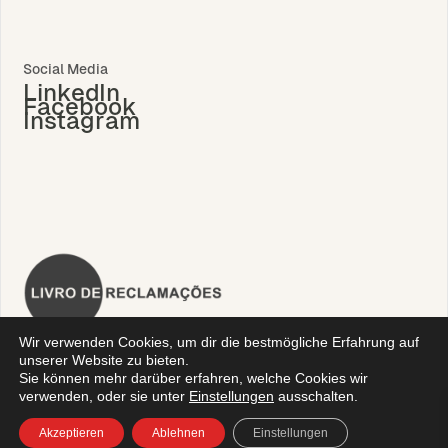
Social Media
LinkedIn
Facebook
Instagram
Wir verwenden Cookies, um dir die bestmögliche Erfahrung auf
unserer Website zu bieten.
Sie können mehr darüber erfahren, welche Cookies wir
verwenden, oder sie unter
Einstellungen
ausschalten.
Datenschutzrichtlinie
|
Geschäftsbedingungen
|
Technische
Akzeptieren
Ablehnen
Einstellungen
Unterstützung
| © Algicel. Alle Rechte vorbehalten.